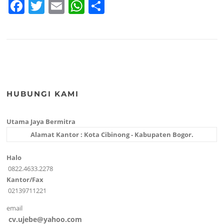
F
T
E
W
S
k
a
w
m
h
h
c
itt
ai
at
ar
e
er
l
s
e
b
A
o
p
HUBUNGI KAMI
o
p
k
Utama Jaya Bermitra
Alamat Kantor : Kota Cibinong - Kabupaten Bogor.
Halo
0822.4633.2278
Kantor/Fax
02139711221
email
cv.ujebe@yahoo.com