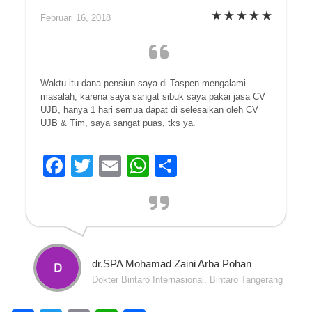
Februari 16, 2018
Waktu itu dana pensiun saya di Taspen mengalami
masalah, karena saya sangat sibuk saya pakai jasa CV
UJB, hanya 1 hari semua dapat di selesaikan oleh CV
UJB & Tim, saya sangat puas, tks ya.
F
T
E
W
S
a
wi
m
h
h
c
tt
ail
at
ar
e
er
s
e
b
A
dr.SPA Mohamad Zaini Arba Pohan
o
p
Dokter Bintaro Internasional, Bintaro Tangerang
o
p