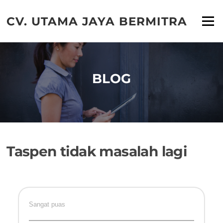
Lompat
ke
CV. UTAMA JAYA BERMITRA
Menu
konten
BLOG
Taspen tidak masalah lagi
Sangat puas