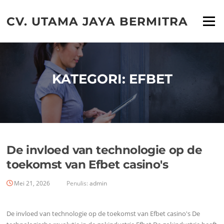
Lompat
ke
CV. UTAMA JAYA BERMITRA
Menu
konten
KATEGORI:
EFBET
De invloed van technologie op de
toekomst van Efbet casino's
Mei 21, 2026
Penulis:
admin
De invloed van technologie op de toekomst van Efbet casino's De