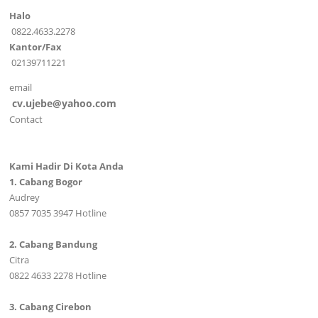
Halo
0822.4633.2278
Kantor/Fax
02139711221
email
cv.ujebe@yahoo.com
Contact
Kami Hadir Di Kota Anda
1. Cabang Bogor
Audrey
0857 7035 3947 Hotline
2. Cabang Bandung
Citra
0822 4633 2278 Hotline
3. Cabang Cirebon