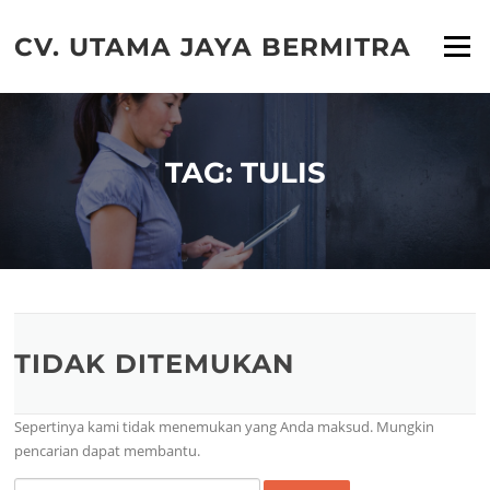
Lompat
ke
CV. UTAMA JAYA BERMITRA
Menu
konten
TAG:
TULIS
TIDAK DITEMUKAN
Sepertinya kami tidak menemukan yang Anda maksud. Mungkin
pencarian dapat membantu.
Cari