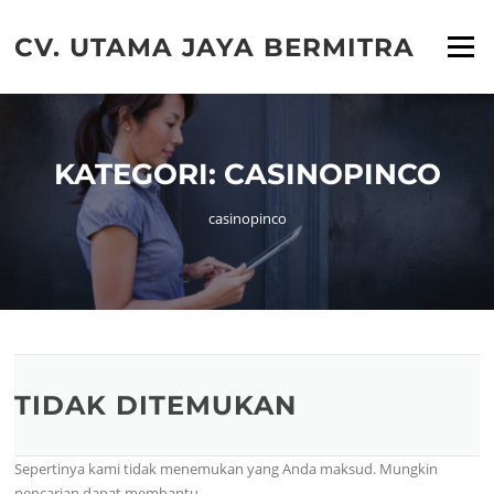
Lompat
ke
CV. UTAMA JAYA BERMITRA
Menu
konten
KATEGORI:
CASINOPINCO
casinopinco
TIDAK DITEMUKAN
Sepertinya kami tidak menemukan yang Anda maksud. Mungkin
pencarian dapat membantu.