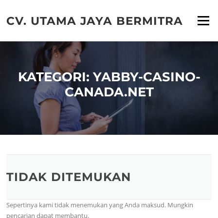
Lompat
ke
CV. UTAMA JAYA BERMITRA
Menu
konten
KATEGORI:
YABBY-CASINO-
CANADA.NET
TIDAK DITEMUKAN
Sepertinya kami tidak menemukan yang Anda maksud. Mungkin
pencarian dapat membantu.